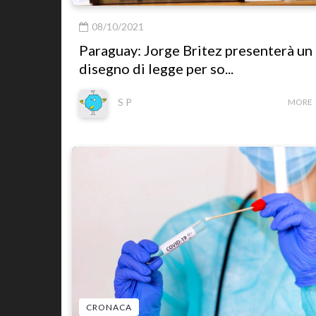
08/10/2021
Paraguay: Jorge Britez presenterà un
disegno di legge per so...
S P
MORE
CRONACA