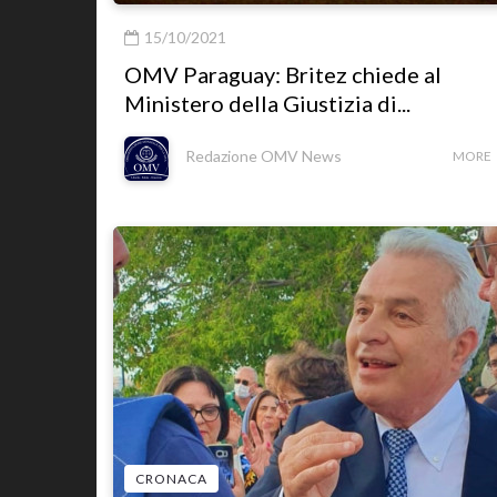
15/10/2021
OMV Paraguay: Britez chiede al
Ministero della Giustizia di...
Redazione OMV News
MORE
CRONACA