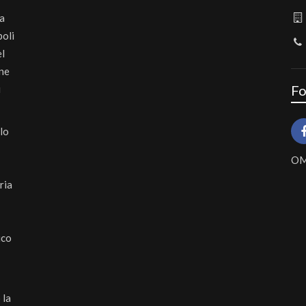
na
poli
el
ine
Fo
ù
lo
OMV
ria
ico
 la