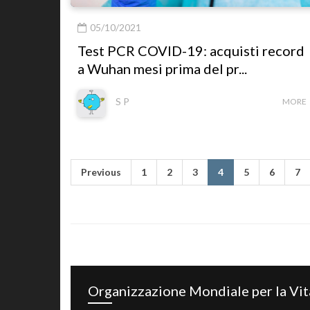
05/10/2021
Test PCR COVID-19: acquisti record
a Wuhan mesi prima del pr...
S P
MORE
Previous
1
2
3
4
5
6
7
Organizzazione Mondiale per la Vit