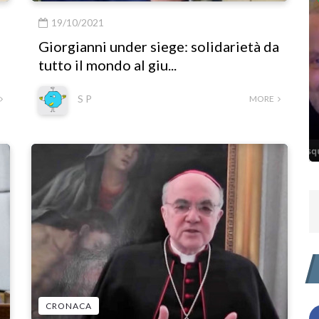
MEDICINA
19/10/2021
Giorgianni under siege: solidarietà da
tutto il mondo al giu...
I MORTI DEL VACCINO - Video
S P
MORE
.
Censurato da FaceBook
08/03/2021
CRONACA